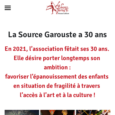
Actualités
À propos
La Source Garouste a 30 ans
Nos sites
En 2021, l’association fêtait ses 30 ans. 
Artistes et ateliers
Elle désire porter longtemps son 
Nos partenaires
ambition :
favoriser l’épanouissement des enfants 
Nous soutenir
en situation de fragilité à travers 
Achat d'oeuvres
l’accès à l’art et à la culture !
Documentation
Contacts